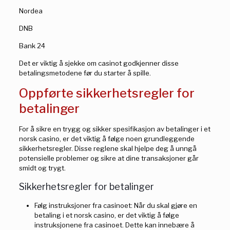
Nordea
DNB
Bank 24
Det er viktig å sjekke om casinot godkjenner disse
betalingsmetodene før du starter å spille.
Oppførte sikkerhetsregler for
betalinger
For å sikre en trygg og sikker spesifikasjon av betalinger i et
norsk casino, er det viktig å følge noen grundleggende
sikkerhetsregler. Disse reglene skal hjelpe deg å unngå
potensielle problemer og sikre at dine transaksjoner går
smidt og trygt.
Sikkerhetsregler for betalinger
Følg instruksjoner fra casinoet: Når du skal gjøre en
betaling i et norsk casino, er det viktig å følge
instruksjonene fra casinoet. Dette kan innebære å