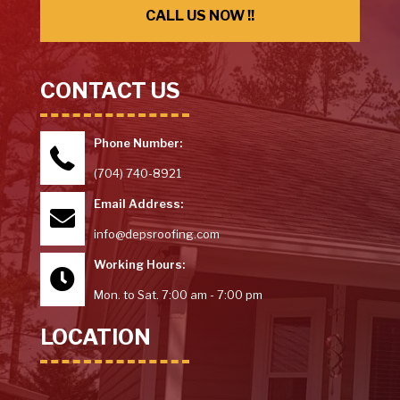
CALL US NOW !!
CONTACT US
Phone Number:
(704) 740-8921
Email Address:
info@depsroofing.com
Working Hours:
Mon. to Sat. 7:00 am - 7:00 pm
LOCATION