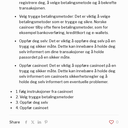
registrere deg, å velge betalingsmetode og å bekrefte
transaksjonen.
Velg trygge betalingsmetoder: Det er viktig å velge
betalingsmetoder som er trygge og sikre. Norske
casinoer tilby ofte flere betalingsmetoder, som for
eksempel bankoverføring, kredittkort og e-wallets.
Oppfør deg selv: Det er viktig å oppføre deg selv på en
trygg og sikker måte. Dette kan innebære å holde deg
selv informert om dine transaksjoner og å holde
passordet på en sikker måte.
Oppfør casinoet: Det er viktig å oppføre casinoet på en
trygg og sikker måte. Dette kan innebære å holde deg
selv informert om casinoets sikkerhetsregler og å
holde deg selv informert om eventuelle problemer.
1. Følg instruksjoner fra casinoet
2. Velg trygge betalingsmetoder
3. Oppfør deg selv
4. Oppfør casinoet
Share
0