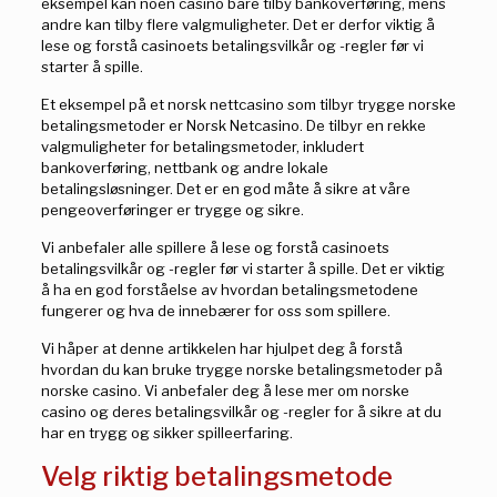
eksempel kan noen casino bare tilby bankoverføring, mens
andre kan tilby flere valgmuligheter. Det er derfor viktig å
lese og forstå casinoets betalingsvilkår og -regler før vi
starter å spille.
Et eksempel på et norsk nettcasino som tilbyr trygge norske
betalingsmetoder er Norsk Netcasino. De tilbyr en rekke
valgmuligheter for betalingsmetoder, inkludert
bankoverføring, nettbank og andre lokale
betalingsløsninger. Det er en god måte å sikre at våre
pengeoverføringer er trygge og sikre.
Vi anbefaler alle spillere å lese og forstå casinoets
betalingsvilkår og -regler før vi starter å spille. Det er viktig
å ha en god forståelse av hvordan betalingsmetodene
fungerer og hva de innebærer for oss som spillere.
Vi håper at denne artikkelen har hjulpet deg å forstå
hvordan du kan bruke trygge norske betalingsmetoder på
norske casino. Vi anbefaler deg å lese mer om norske
casino og deres betalingsvilkår og -regler for å sikre at du
har en trygg og sikker spilleerfaring.
Velg riktig betalingsmetode