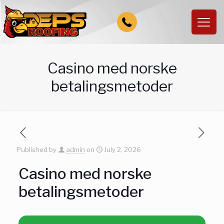
Casino med norske
betalingsmetoder
Published by
admin
on
July 2, 2026
Casino med norske
betalingsmetoder