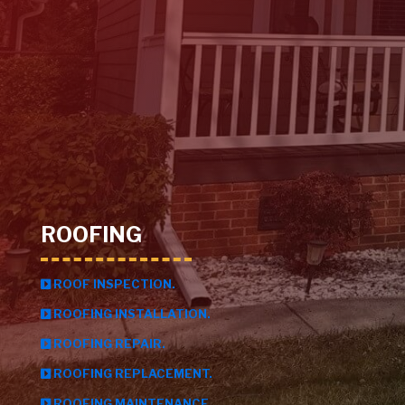
ROOFING
ROOF INSPECTION.
ROOFING INSTALLATION.
ROOFING REPAIR.
ROOFING REPLACEMENT.
ROOFING MAINTENANCE.