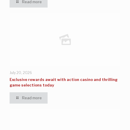
Read more
July 20, 2026
Exclusive rewards await with action casino and thrilling
game selections today
Read more