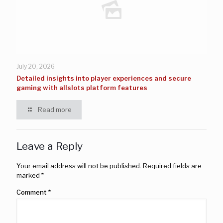
July 20, 2026
Detailed insights into player experiences and secure
gaming with allslots platform features
Read more
Leave a Reply
Your email address will not be published.
Required fields are
marked
*
Comment
*