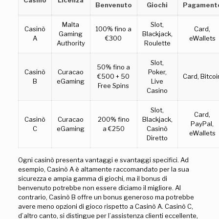
Casinò
Licenza
Benvenuto
Giochi
Pagament
Malta
Slot,
Casinò
100% fino a
Card,
Gaming
Blackjack,
A
€300
eWallets
Authority
Roulette
Slot,
50% fino a
Casinò
Curacao
Poker,
€500 + 50
Card, Bitcoi
B
eGaming
Live
Free Spins
Casino
Slot,
Card,
Casinò
Curacao
200% fino
Blackjack,
PayPal,
C
eGaming
a €250
Casinò
eWallets
Diretto
Ogni casinò presenta vantaggi e svantaggi specifici. Ad
esempio, Casinò A è altamente raccomandato per la sua
sicurezza e ampia gamma di giochi, ma il bonus di
benvenuto potrebbe non essere diciamo il migliore. Al
contrario, Casinò B offre un bonus generoso ma potrebbe
avere meno opzioni di gioco rispetto a Casinò A. Casinò C,
d’altro canto, si distingue per l’assistenza clienti eccellente,