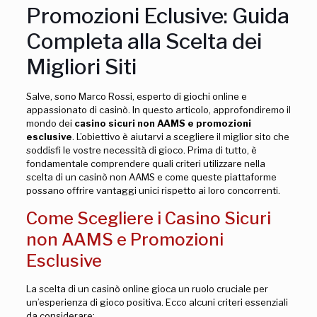
Promozioni Eclusive: Guida
Completa alla Scelta dei
Migliori Siti
Salve, sono Marco Rossi, esperto di giochi online e
appassionato di casinò. In questo articolo, approfondiremo il
mondo dei
casino sicuri non AAMS e promozioni
esclusive
. L’obiettivo è aiutarvi a scegliere il miglior sito che
soddisfi le vostre necessità di gioco. Prima di tutto, è
fondamentale comprendere quali criteri utilizzare nella
scelta di un casinò non AAMS e come queste piattaforme
possano offrire vantaggi unici rispetto ai loro concorrenti.
Come Scegliere i Casino Sicuri
non AAMS e Promozioni
Esclusive
La scelta di un casinò online gioca un ruolo cruciale per
un’esperienza di gioco positiva. Ecco alcuni criteri essenziali
da considerare: