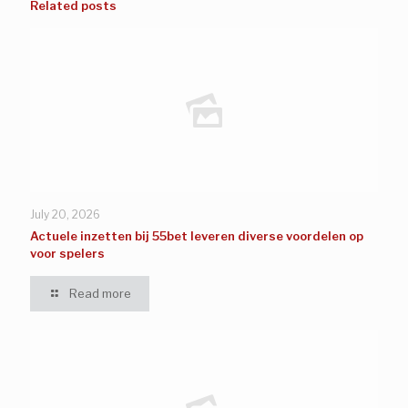
Related posts
July 20, 2026
Actuele inzetten bij 55bet leveren diverse voordelen op
voor spelers
Read more