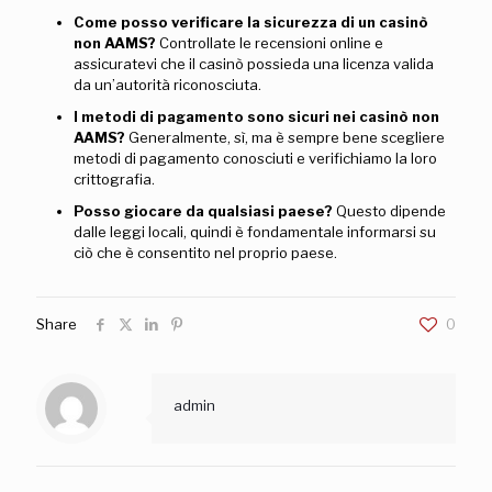
Come posso verificare la sicurezza di un casinò
non AAMS?
Controllate le recensioni online e
assicuratevi che il casinò possieda una licenza valida
da un’autorità riconosciuta.
I metodi di pagamento sono sicuri nei casinò non
AAMS?
Generalmente, sì, ma è sempre bene scegliere
metodi di pagamento conosciuti e verifichiamo la loro
crittografia.
Posso giocare da qualsiasi paese?
Questo dipende
dalle leggi locali, quindi è fondamentale informarsi su
ciò che è consentito nel proprio paese.
Share
0
admin