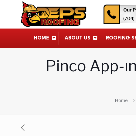
Our 
(704)
HOME
ABOUT US
ROOFING S
Pinco App-ı
Home