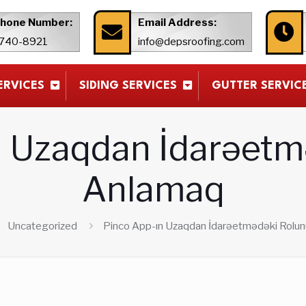
Phone Number:
Email Address:
 740-8921
info@depsroofing.com
ERVICES
SIDING SERVICES
GUTTER SERVIC
n Uzaqdan İdarəetm
Anlamaq
Uncategorized
Pinco App-ın Uzaqdan İdarəetmədəki Rolu