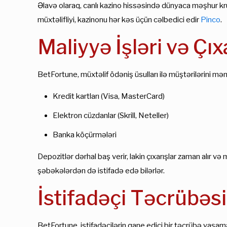
Əlavə olaraq, canlı kazino hissəsində dünyaca məşhur kr
müxtəlifliyi, kazinonu hər kəs üçün cəlbedici edir
Pinco
.
Maliyyə İşləri və Çıx
BetFortune, müxtəlif ödəniş üsulları ilə müştərilərini məm
Kredit kartları (Visa, MasterCard)
Elektron cüzdanlar (Skrill, Neteller)
Banka köçürmələri
Depozitlər dərhal baş verir, lakin çıxarışlar zaman alır v
şəbəkələrdən də istifadə edə bilərlər.
İstifadəçi Təcrübəs
BetFortune, istifadəçilərin qane edici bir təcrübə yaşama