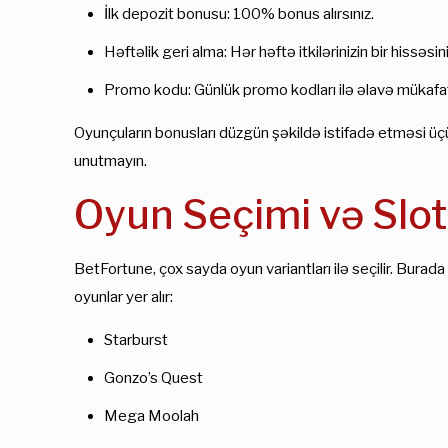
İlk depozit bonusu: 100% bonus alırsınız.
Həftəlik geri alma: Hər həftə itkilərinizin bir hissəsini 
Promo kodu: Günlük promo kodları ilə əlavə mükafat
Oyunçuların bonusları düzgün şəkildə istifadə etməsi ü
unutmayın.
Oyun Seçimi və Slot
BetFortune, çox sayda oyun variantları ilə seçilir. Burada
oyunlar yer alır:
Starburst
Gonzo’s Quest
Mega Moolah