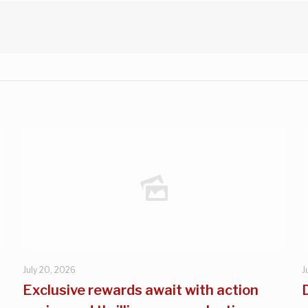
July 20, 2026
J
Exclusive rewards await with action