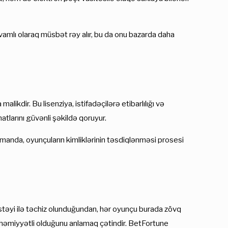
avamlı olaraq müsbət rəy alır, bu da onu bazarda daha
likdir. Bu lisenziya, istifadəçilərə etibarlılığı və
atlarını güvənli şəkildə qoruyur.
zamanda, oyunçuların kimliklərinin təsdiqlənməsi prosesi
əstəyi ilə təchiz olunduğundan, hər oyunçu burada zövq
həmiyyətli olduğunu anlamaq çətindir. BetFortune