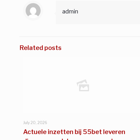
admin
Related posts
July 20, 2026
Actuele inzetten bij 55bet leveren