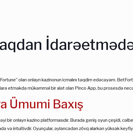
zaqdan İdarəetmədə
tFortune” olan onlayn kazinonun icmalını təqdim edəcəyəm. BetFortu
ı idarə etməkdə mükəmməl bir alət olan Pinco App, bu prosesdə necə
ya Ümumi Baxış
i bir onlayn kazino platformasıdır. Burada geniş oyun çeşidi, cəlbed
sadə və intuitivdir. Oyunçular, əyləncədən zövq alarkən yüksək keyfiy