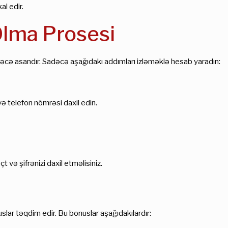
al edir.
Olma Prosesi
ə asandır. Sadəcə aşağıdakı addımları izləməklə hesab yaradın:
ə telefon nömrəsi daxil edin.
 və şifrənizi daxil etməlisiniz.
uslar təqdim edir. Bu bonuslar aşağıdakılardır: