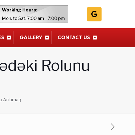
Working Hours:
Mon. to Sat. 7:00 am - 7:00 pm
ES
GALLERY
CONTACT US
ədəki Rolunu
nu Anlamaq