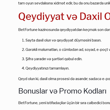
tam oyun sevdalısına xidmət edir, bu da onu bazarda unik
Qeydiyyat və Daxil 
BetFortune kazinosunda qeydiyyatdan keçmək son dərəc
Sayta daxil olun və qeydiyyat düyməsini basın.
Gərəkli məlumatları, o cümlədən ad, soyad, e-poçt v
Şifrə yaradın və şərtləri qəbul edin.
Qeydiyyatınızı tamamlayın.
Qeyd olun ki, daxil olma prosesi də asandır; sadəcə e-poçt
Bonuslar və Promo Kodları
BetFortune, yeni istifadəçilər üçün bir sıra cəlbedici bon