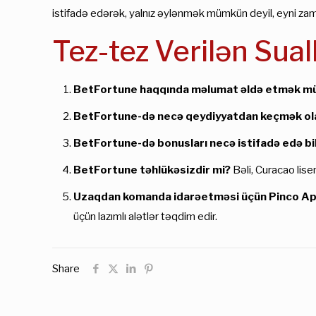
istifadə edərək, yalnız əylənmək mümkün deyil, eyni z
Tez-tez Verilən Sual
BetFortune haqqında məlumat əldə etmək 
BetFortune-də necə qeydiyyatdan keçmək ol
BetFortune-də bonusları necə istifadə edə b
BetFortune təhlükəsizdir mi?
Bəli, Curacao lise
Uzaqdan komanda idarəetməsi üçün Pinco App
üçün lazımlı alətlər təqdim edir.
Share