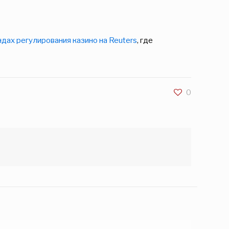
ндах регулирования казино на Reuters
, где
0