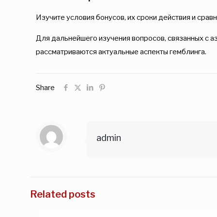
Изучите условия бонусов, их сроки действия и сра
Для дальнейшего изучения вопросов, связанных с а
рассматриваются актуальные аспекты гемблинга.
Share
admin
Related posts