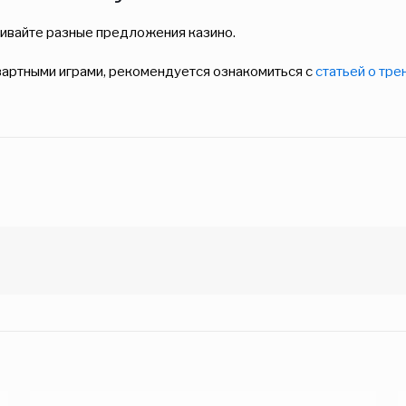
внивайте разные предложения казино.
зартными играми, рекомендуется ознакомиться с
статьей о тре