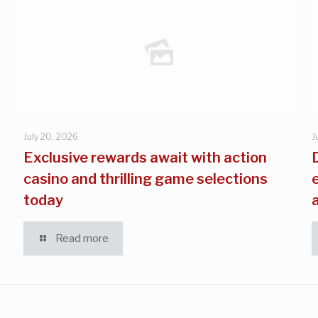
July 20, 2026
J
Exclusive rewards await with action
casino and thrilling game selections
today
Read more