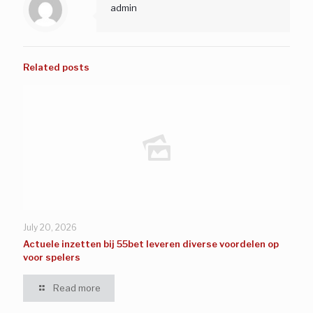
admin
Related posts
July 20, 2026
Actuele inzetten bij 55bet leveren diverse voordelen op
voor spelers
Read more