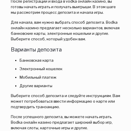
После регистрации и входа в vodka онлайн казино, вы
готовы начать играть и получать выигрыши. В этом шаге
мы рассмотрим процесс депозита и начала игры.
Для начала, вам нужно выбрать способ депозита. Вodka
онлайн казино предлагает несколько вариантов, включая
банковские карты, электронные кошельки и другие.
Выберите способ, который удобен вам.
Варианты депозита
Банковская карта
Электронный кошелек
Мобильный платеж
Другие варианты
Выберите способ депозита и следуйте инструкциям. Вам
может потребоваться ввести информацию о карте или
подтвердить транзакцию.
После успешного депозита, вы можете начать играть.
Вodka онлайн казино предлагает широкий выбор игр,
включая слоты, карточные игры и другие.