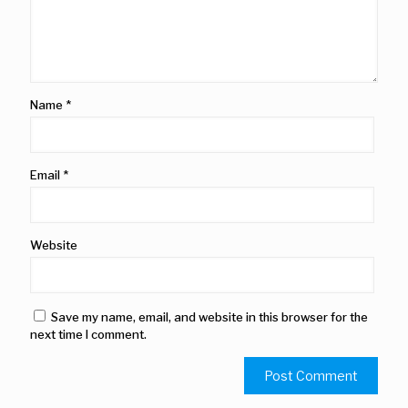
Name
*
Email
*
Website
Save my name, email, and website in this browser for the
next time I comment.