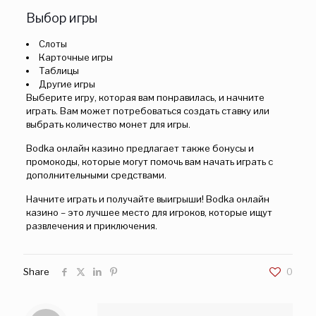
Выбор игры
Слоты
Карточные игры
Таблицы
Другие игры
Выберите игру, которая вам понравилась, и начните
играть. Вам может потребоваться создать ставку или
выбрать количество монет для игры.
Вodka онлайн казино предлагает также бонусы и
промокоды, которые могут помочь вам начать играть с
дополнительными средствами.
Начните играть и получайте выигрыши! Вodka онлайн
казино – это лучшее место для игроков, которые ищут
развлечения и приключения.
Share
0