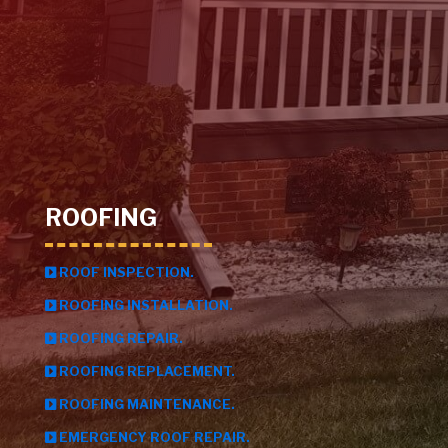
ROOFING
ROOF INSPECTION.
ROOFING INSTALLATION.
ROOFING REPAIR.
ROOFING REPLACEMENT.
ROOFING MAINTENANCE.
EMERGENCY ROOF REPAIR.