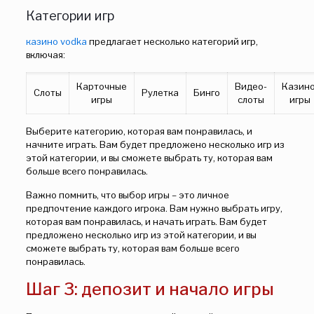
Категории игр
казино vodka
предлагает несколько категорий игр,
включая:
Карточные
Видео-
Казино
Слоты
Рулетка
Бинго
игры
слоты
игры
Выберите категорию, которая вам понравилась, и
начните играть. Вам будет предложено несколько игр из
этой категории, и вы сможете выбрать ту, которая вам
больше всего понравилась.
Важно помнить, что выбор игры – это личное
предпочтение каждого игрока. Вам нужно выбрать игру,
которая вам понравилась, и начать играть. Вам будет
предложено несколько игр из этой категории, и вы
сможете выбрать ту, которая вам больше всего
понравилась.
Шаг 3: депозит и начало игры