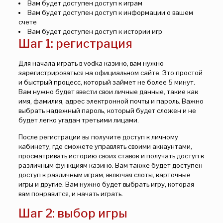
Вам будет доступен доступ к играм
Вам будет доступен доступ к информации о вашем
счете
Вам будет доступен доступ к истории игр
Шаг 1: регистрация
Для начала играть в vodka казино, вам нужно
зарегистрироваться на официальном сайте. Это простой
и быстрый процесс, который займет не более 5 минут.
Вам нужно будет ввести свои личные данные, такие как
имя, фамилия, адрес электронной почты и пароль. Важно
выбрать надежный пароль, который будет сложен и не
будет легко угадан третьими лицами.
После регистрации вы получите доступ к личному
кабинету, где сможете управлять своими аккаунтами,
просматривать историю своих ставок и получать доступ к
различным функциям казино. Вам также будет доступен
доступ к различным играм, включая слоты, карточные
игры и другие. Вам нужно будет выбрать игру, которая
вам понравится, и начать играть.
Шаг 2: выбор игры