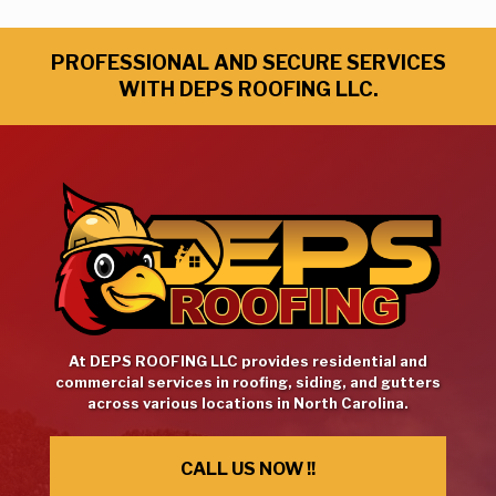
PROFESSIONAL AND SECURE SERVICES
WITH DEPS ROOFING LLC.
At DEPS ROOFING LLC provides residential and
commercial services in roofing, siding, and gutters
across various locations in North Carolina.
CALL US NOW !!